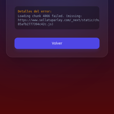
Detalles del error:
Loading chunk 4866 failed. (missing:
https://www.sellatuparley.com/_next/static/chunks/4866
85afb2777394c42c.js)
Volver